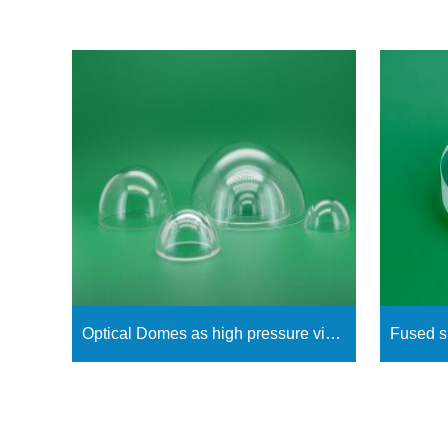
Optical Domes as high pressure viewports using in submersibles (Underwater optical dome)
Ver más