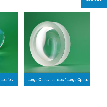
Custom Plano-Concave Lenses for Laser Optics
Large Optical Lenses / Large Optics
Ver más