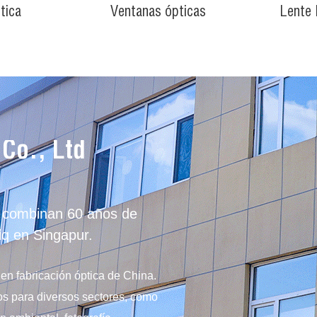
tica
Ventanas ópticas
Lente
 Co., Ltd
e combinan 60 años de
iq en Singapur.
 en fabricación óptica de China.
s para diversos sectores, como