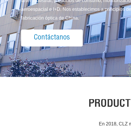
láser industrial, productos de consumo, monitorizació
aeroespacial e I+D. Nos establecimos a principios d
fabricación óptica de China.
Contáctanos
PRODUCTO
En 2018, CLZ me