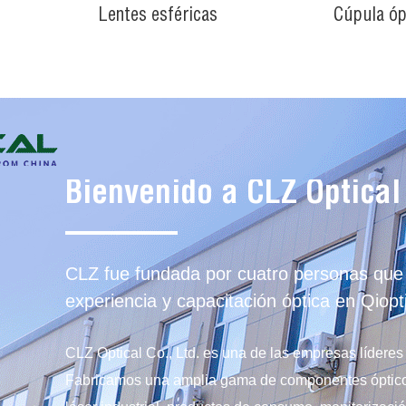
Lentes esféricas
Cúpula óp
Bienvenido a CLZ Optical
CLZ fue fundada por cuatro personas qu
experiencia y capacitación óptica en Qiopt
CLZ Optical Co., Ltd. es una de las empresas líderes
Fabricamos una amplia gama de componentes óptico